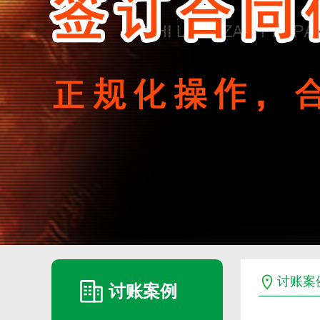
讨账案
讨账案例