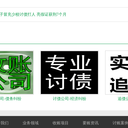
子冒充少校讨债打人 亮假证获刑7个月
司-债务纠纷
讨债公司-经济纠纷
追债
于我们
业务领域
收账项目
要账资讯
讨账案